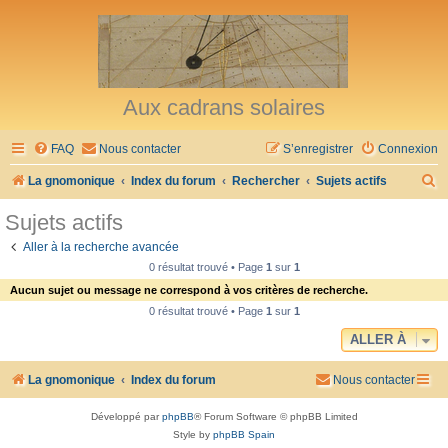
Aux cadrans solaires
FAQ
Nous contacter
S’enregistrer
Connexion
R
La gnomonique
Index du forum
Rechercher
Sujets actifs
e
Sujets actifs
c
Aller à la recherche avancée
h
0 résultat trouvé • Page
1
sur
1
e
Aucun sujet ou message ne correspond à vos critères de recherche.
r
0 résultat trouvé • Page
1
sur
1
c
ALLER À
h
La gnomonique
Index du forum
Nous contacter
e
r
Développé par
phpBB
® Forum Software © phpBB Limited
Style by
phpBB Spain