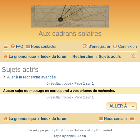
Aux cadrans solaires
FAQ
Nous contacter
S’enregistrer
Connexion
R
La gnomonique
Index du forum
Rechercher
Sujets actifs
e
Sujets actifs
c
Aller à la recherche avancée
h
0 résultat trouvé • Page
1
sur
1
e
Aucun sujet ou message ne correspond à vos critères de recherche.
r
0 résultat trouvé • Page
1
sur
1
c
ALLER À
h
La gnomonique
Index du forum
Nous contacter
e
r
Développé par
phpBB
® Forum Software © phpBB Limited
Style by
phpBB Spain