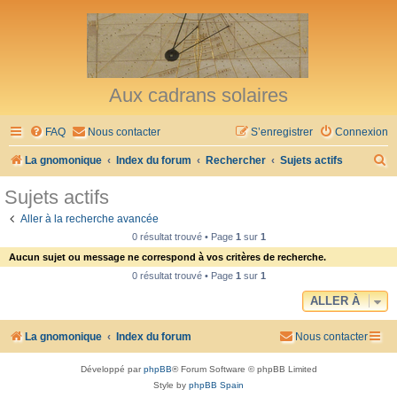
Aux cadrans solaires
FAQ
Nous contacter
S’enregistrer
Connexion
R
La gnomonique
Index du forum
Rechercher
Sujets actifs
e
Sujets actifs
c
Aller à la recherche avancée
h
0 résultat trouvé • Page
1
sur
1
e
Aucun sujet ou message ne correspond à vos critères de recherche.
r
0 résultat trouvé • Page
1
sur
1
c
ALLER À
h
La gnomonique
Index du forum
Nous contacter
e
r
Développé par
phpBB
® Forum Software © phpBB Limited
Style by
phpBB Spain