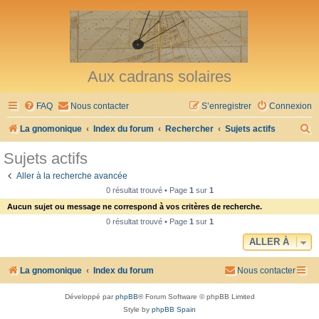
Aux cadrans solaires
FAQ
Nous contacter
S’enregistrer
Connexion
R
La gnomonique
Index du forum
Rechercher
Sujets actifs
e
Sujets actifs
c
Aller à la recherche avancée
h
0 résultat trouvé • Page
1
sur
1
e
Aucun sujet ou message ne correspond à vos critères de recherche.
r
0 résultat trouvé • Page
1
sur
1
c
ALLER À
h
La gnomonique
Index du forum
Nous contacter
e
r
Développé par
phpBB
® Forum Software © phpBB Limited
Style by
phpBB Spain