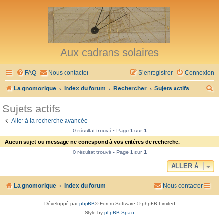
Aux cadrans solaires
FAQ
Nous contacter
S’enregistrer
Connexion
R
La gnomonique
Index du forum
Rechercher
Sujets actifs
e
Sujets actifs
c
Aller à la recherche avancée
h
0 résultat trouvé • Page
1
sur
1
e
Aucun sujet ou message ne correspond à vos critères de recherche.
r
0 résultat trouvé • Page
1
sur
1
c
ALLER À
h
La gnomonique
Index du forum
Nous contacter
e
r
Développé par
phpBB
® Forum Software © phpBB Limited
Style by
phpBB Spain