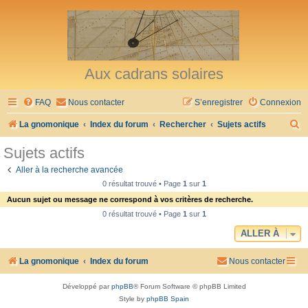
Aux cadrans solaires
FAQ
Nous contacter
S’enregistrer
Connexion
R
La gnomonique
Index du forum
Rechercher
Sujets actifs
e
Sujets actifs
c
Aller à la recherche avancée
h
0 résultat trouvé • Page
1
sur
1
e
Aucun sujet ou message ne correspond à vos critères de recherche.
r
0 résultat trouvé • Page
1
sur
1
c
ALLER À
h
La gnomonique
Index du forum
Nous contacter
e
r
Développé par
phpBB
® Forum Software © phpBB Limited
Style by
phpBB Spain