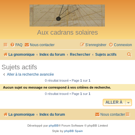
Aux cadrans solaires
FAQ
Nous contacter
S’enregistrer
Connexion
R
La gnomonique
Index du forum
Rechercher
Sujets actifs
e
Sujets actifs
c
Aller à la recherche avancée
h
0 résultat trouvé • Page
1
sur
1
e
Aucun sujet ou message ne correspond à vos critères de recherche.
r
0 résultat trouvé • Page
1
sur
1
c
ALLER À
h
La gnomonique
Index du forum
Nous contacter
e
r
Développé par
phpBB
® Forum Software © phpBB Limited
Style by
phpBB Spain