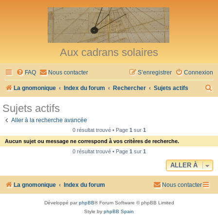
Aux cadrans solaires
FAQ
Nous contacter
S’enregistrer
Connexion
R
La gnomonique
Index du forum
Rechercher
Sujets actifs
e
Sujets actifs
c
Aller à la recherche avancée
h
0 résultat trouvé • Page
1
sur
1
e
Aucun sujet ou message ne correspond à vos critères de recherche.
r
0 résultat trouvé • Page
1
sur
1
c
ALLER À
h
La gnomonique
Index du forum
Nous contacter
e
r
Développé par
phpBB
® Forum Software © phpBB Limited
Style by
phpBB Spain