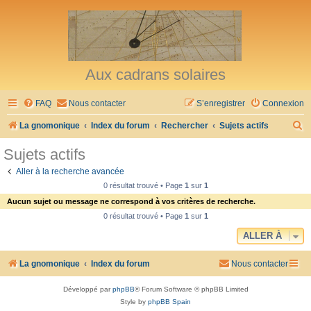
Aux cadrans solaires
FAQ
Nous contacter
S’enregistrer
Connexion
R
La gnomonique
Index du forum
Rechercher
Sujets actifs
e
Sujets actifs
c
Aller à la recherche avancée
h
0 résultat trouvé • Page
1
sur
1
e
Aucun sujet ou message ne correspond à vos critères de recherche.
r
0 résultat trouvé • Page
1
sur
1
c
ALLER À
h
La gnomonique
Index du forum
Nous contacter
e
r
Développé par
phpBB
® Forum Software © phpBB Limited
Style by
phpBB Spain