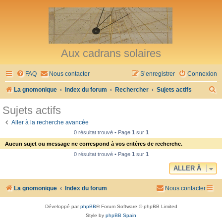
Aux cadrans solaires
FAQ
Nous contacter
S’enregistrer
Connexion
R
La gnomonique
Index du forum
Rechercher
Sujets actifs
e
Sujets actifs
c
Aller à la recherche avancée
h
0 résultat trouvé • Page
1
sur
1
e
Aucun sujet ou message ne correspond à vos critères de recherche.
r
0 résultat trouvé • Page
1
sur
1
c
ALLER À
h
La gnomonique
Index du forum
Nous contacter
e
r
Développé par
phpBB
® Forum Software © phpBB Limited
Style by
phpBB Spain