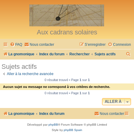
Aux cadrans solaires
FAQ
Nous contacter
S’enregistrer
Connexion
R
La gnomonique
Index du forum
Rechercher
Sujets actifs
e
Sujets actifs
c
Aller à la recherche avancée
h
0 résultat trouvé • Page
1
sur
1
e
Aucun sujet ou message ne correspond à vos critères de recherche.
r
0 résultat trouvé • Page
1
sur
1
c
ALLER À
h
La gnomonique
Index du forum
Nous contacter
e
r
Développé par
phpBB
® Forum Software © phpBB Limited
Style by
phpBB Spain