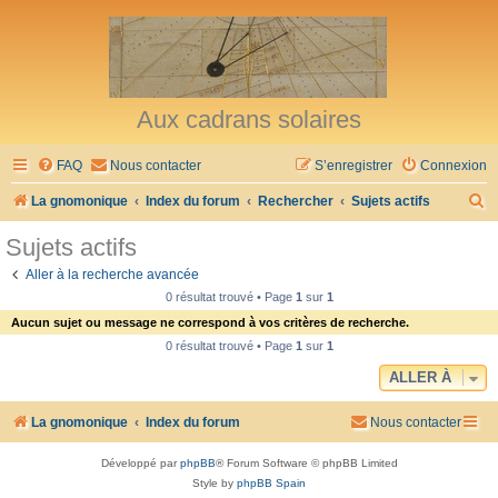
Aux cadrans solaires
FAQ
Nous contacter
S’enregistrer
Connexion
R
La gnomonique
Index du forum
Rechercher
Sujets actifs
e
Sujets actifs
c
Aller à la recherche avancée
h
0 résultat trouvé • Page
1
sur
1
e
Aucun sujet ou message ne correspond à vos critères de recherche.
r
0 résultat trouvé • Page
1
sur
1
c
ALLER À
h
La gnomonique
Index du forum
Nous contacter
e
r
Développé par
phpBB
® Forum Software © phpBB Limited
Style by
phpBB Spain