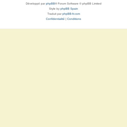
Développé par
phpBB
® Forum Software © phpBB Limited
Style by
phpBB Spain
Traduit par
phpBB-fr.com
Confidentialité
|
Conditions