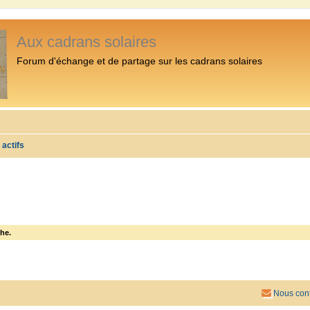
Aux cadrans solaires
Forum d'échange et de partage sur les cadrans solaires
 actifs
he.
Nous cont