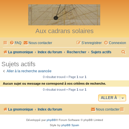
Aux cadrans solaires
FAQ
Nous contacter
S’enregistrer
Connexion
R
La gnomonique
Index du forum
Rechercher
Sujets actifs
e
Sujets actifs
c
Aller à la recherche avancée
h
0 résultat trouvé • Page
1
sur
1
e
Aucun sujet ou message ne correspond à vos critères de recherche.
r
0 résultat trouvé • Page
1
sur
1
c
ALLER À
h
La gnomonique
Index du forum
Nous contacter
e
r
Développé par
phpBB
® Forum Software © phpBB Limited
Style by
phpBB Spain