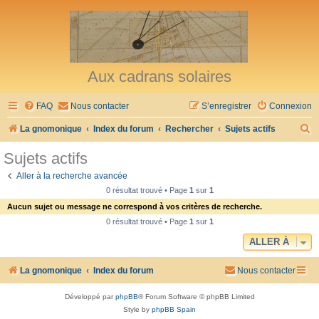
Aux cadrans solaires
FAQ
Nous contacter
S’enregistrer
Connexion
R
La gnomonique
Index du forum
Rechercher
Sujets actifs
e
Sujets actifs
c
Aller à la recherche avancée
h
0 résultat trouvé • Page
1
sur
1
e
Aucun sujet ou message ne correspond à vos critères de recherche.
r
0 résultat trouvé • Page
1
sur
1
c
ALLER À
h
La gnomonique
Index du forum
Nous contacter
e
r
Développé par
phpBB
® Forum Software © phpBB Limited
Style by
phpBB Spain