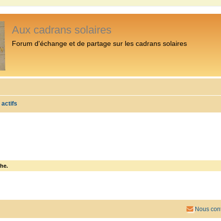
Aux cadrans solaires
Forum d'échange et de partage sur les cadrans solaires
 actifs
he.
Nous cont