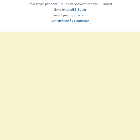
Développé par
phpBB
® Forum Software © phpBB Limited
Style by
phpBB Spain
Traduit par
phpBB-fr.com
Confidentialité
|
Conditions