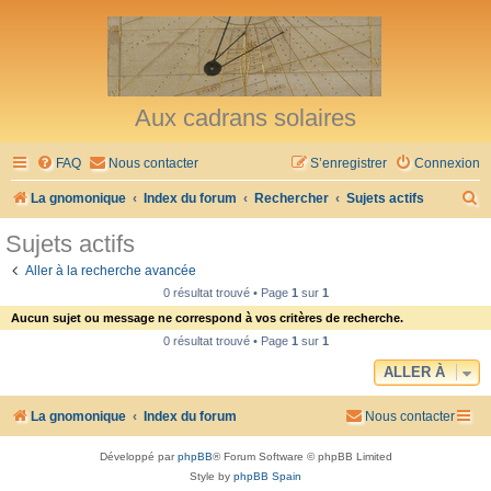
Aux cadrans solaires
FAQ
Nous contacter
S’enregistrer
Connexion
R
La gnomonique
Index du forum
Rechercher
Sujets actifs
e
Sujets actifs
c
Aller à la recherche avancée
h
0 résultat trouvé • Page
1
sur
1
e
Aucun sujet ou message ne correspond à vos critères de recherche.
r
0 résultat trouvé • Page
1
sur
1
c
ALLER À
h
La gnomonique
Index du forum
Nous contacter
e
r
Développé par
phpBB
® Forum Software © phpBB Limited
Style by
phpBB Spain