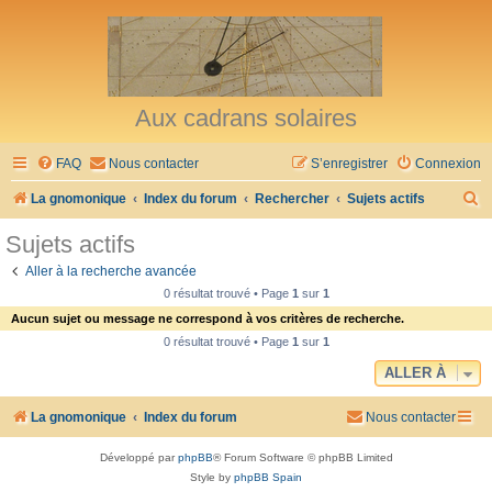
Aux cadrans solaires
FAQ
Nous contacter
S’enregistrer
Connexion
R
La gnomonique
Index du forum
Rechercher
Sujets actifs
e
Sujets actifs
c
Aller à la recherche avancée
h
0 résultat trouvé • Page
1
sur
1
e
Aucun sujet ou message ne correspond à vos critères de recherche.
r
0 résultat trouvé • Page
1
sur
1
c
ALLER À
h
La gnomonique
Index du forum
Nous contacter
e
r
Développé par
phpBB
® Forum Software © phpBB Limited
Style by
phpBB Spain