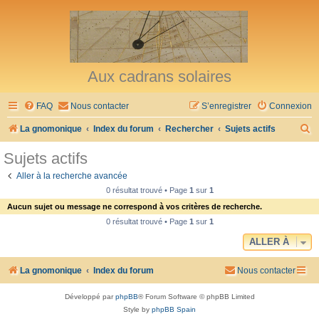
Aux cadrans solaires
FAQ
Nous contacter
S’enregistrer
Connexion
R
La gnomonique
Index du forum
Rechercher
Sujets actifs
e
Sujets actifs
c
Aller à la recherche avancée
h
0 résultat trouvé • Page
1
sur
1
e
Aucun sujet ou message ne correspond à vos critères de recherche.
r
0 résultat trouvé • Page
1
sur
1
c
ALLER À
h
La gnomonique
Index du forum
Nous contacter
e
r
Développé par
phpBB
® Forum Software © phpBB Limited
Style by
phpBB Spain