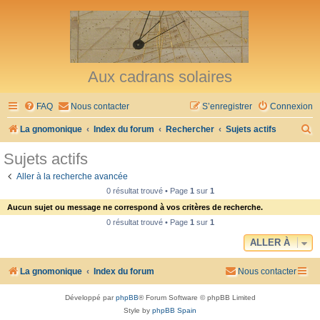
Aux cadrans solaires
FAQ
Nous contacter
S’enregistrer
Connexion
R
La gnomonique
Index du forum
Rechercher
Sujets actifs
e
Sujets actifs
c
Aller à la recherche avancée
h
0 résultat trouvé • Page
1
sur
1
e
Aucun sujet ou message ne correspond à vos critères de recherche.
r
0 résultat trouvé • Page
1
sur
1
c
ALLER À
h
La gnomonique
Index du forum
Nous contacter
e
r
Développé par
phpBB
® Forum Software © phpBB Limited
Style by
phpBB Spain