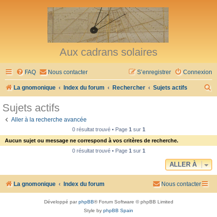
Aux cadrans solaires
FAQ
Nous contacter
S’enregistrer
Connexion
R
La gnomonique
Index du forum
Rechercher
Sujets actifs
e
Sujets actifs
c
Aller à la recherche avancée
h
0 résultat trouvé • Page
1
sur
1
e
Aucun sujet ou message ne correspond à vos critères de recherche.
r
0 résultat trouvé • Page
1
sur
1
c
ALLER À
h
La gnomonique
Index du forum
Nous contacter
e
r
Développé par
phpBB
® Forum Software © phpBB Limited
Style by
phpBB Spain