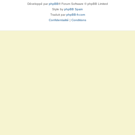
Développé par
phpBB
® Forum Software © phpBB Limited
Style by
phpBB Spain
Traduit par
phpBB-fr.com
Confidentialité
|
Conditions