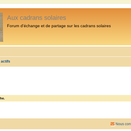
Aux cadrans solaires
Forum d'échange et de partage sur les cadrans solaires
 actifs
he.
Nous cont