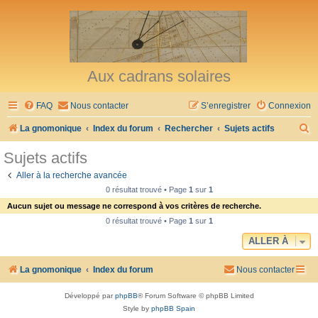
Aux cadrans solaires
FAQ
Nous contacter
S’enregistrer
Connexion
R
La gnomonique
Index du forum
Rechercher
Sujets actifs
e
Sujets actifs
c
Aller à la recherche avancée
h
0 résultat trouvé • Page
1
sur
1
e
Aucun sujet ou message ne correspond à vos critères de recherche.
r
0 résultat trouvé • Page
1
sur
1
c
ALLER À
h
La gnomonique
Index du forum
Nous contacter
e
r
Développé par
phpBB
® Forum Software © phpBB Limited
Style by
phpBB Spain