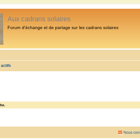
Aux cadrans solaires
Forum d'échange et de partage sur les cadrans solaires
 actifs
he.
Nous cont