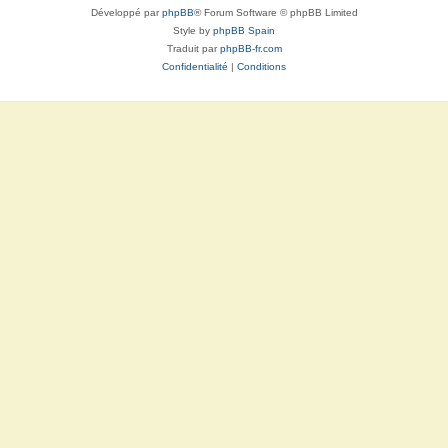
Développé par
phpBB
® Forum Software © phpBB Limited
Style by
phpBB Spain
Traduit par
phpBB-fr.com
Confidentialité
|
Conditions