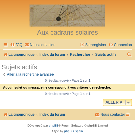
Aux cadrans solaires
FAQ
Nous contacter
S’enregistrer
Connexion
R
La gnomonique
Index du forum
Rechercher
Sujets actifs
e
Sujets actifs
c
Aller à la recherche avancée
h
0 résultat trouvé • Page
1
sur
1
e
Aucun sujet ou message ne correspond à vos critères de recherche.
r
0 résultat trouvé • Page
1
sur
1
c
ALLER À
h
La gnomonique
Index du forum
Nous contacter
e
r
Développé par
phpBB
® Forum Software © phpBB Limited
Style by
phpBB Spain