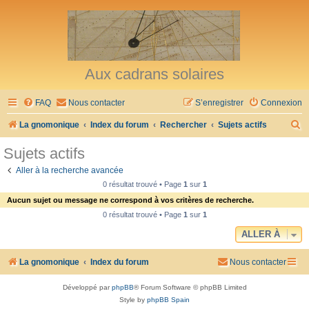
Aux cadrans solaires
FAQ
Nous contacter
S’enregistrer
Connexion
R
La gnomonique
Index du forum
Rechercher
Sujets actifs
e
Sujets actifs
c
Aller à la recherche avancée
h
0 résultat trouvé • Page
1
sur
1
e
Aucun sujet ou message ne correspond à vos critères de recherche.
r
0 résultat trouvé • Page
1
sur
1
c
ALLER À
h
La gnomonique
Index du forum
Nous contacter
e
r
Développé par
phpBB
® Forum Software © phpBB Limited
Style by
phpBB Spain