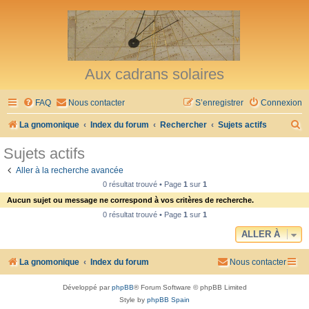
Aux cadrans solaires
FAQ
Nous contacter
S’enregistrer
Connexion
R
La gnomonique
Index du forum
Rechercher
Sujets actifs
e
Sujets actifs
c
Aller à la recherche avancée
h
0 résultat trouvé • Page
1
sur
1
e
Aucun sujet ou message ne correspond à vos critères de recherche.
r
0 résultat trouvé • Page
1
sur
1
c
ALLER À
h
La gnomonique
Index du forum
Nous contacter
e
r
Développé par
phpBB
® Forum Software © phpBB Limited
Style by
phpBB Spain