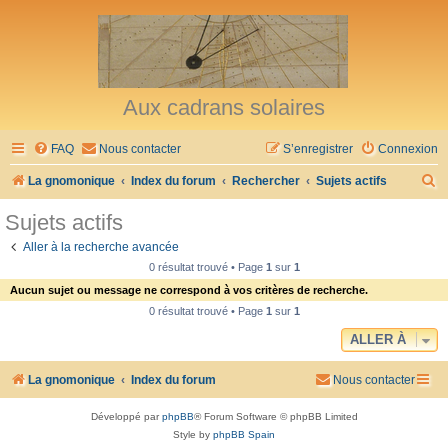
Aux cadrans solaires
FAQ
Nous contacter
S’enregistrer
Connexion
R
La gnomonique
Index du forum
Rechercher
Sujets actifs
e
Sujets actifs
c
Aller à la recherche avancée
h
0 résultat trouvé • Page
1
sur
1
e
Aucun sujet ou message ne correspond à vos critères de recherche.
r
0 résultat trouvé • Page
1
sur
1
c
ALLER À
h
La gnomonique
Index du forum
Nous contacter
e
r
Développé par
phpBB
® Forum Software © phpBB Limited
Style by
phpBB Spain