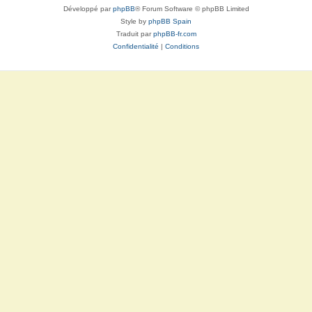
Développé par
phpBB
® Forum Software © phpBB Limited
Style by
phpBB Spain
Traduit par
phpBB-fr.com
Confidentialité
|
Conditions