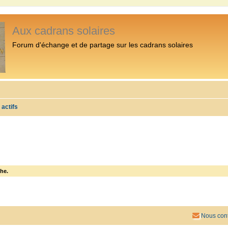
Aux cadrans solaires
Forum d'échange et de partage sur les cadrans solaires
 actifs
he.
Nous cont