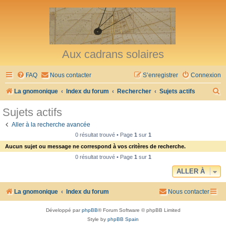
Aux cadrans solaires
FAQ
Nous contacter
S’enregistrer
Connexion
R
La gnomonique
Index du forum
Rechercher
Sujets actifs
e
Sujets actifs
c
Aller à la recherche avancée
h
0 résultat trouvé • Page
1
sur
1
e
Aucun sujet ou message ne correspond à vos critères de recherche.
r
0 résultat trouvé • Page
1
sur
1
c
ALLER À
h
La gnomonique
Index du forum
Nous contacter
e
r
Développé par
phpBB
® Forum Software © phpBB Limited
Style by
phpBB Spain