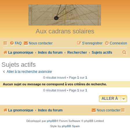
Aux cadrans solaires
FAQ
Nous contacter
S’enregistrer
Connexion
R
La gnomonique
Index du forum
Rechercher
Sujets actifs
e
Sujets actifs
c
Aller à la recherche avancée
h
0 résultat trouvé • Page
1
sur
1
e
Aucun sujet ou message ne correspond à vos critères de recherche.
r
0 résultat trouvé • Page
1
sur
1
c
ALLER À
h
La gnomonique
Index du forum
Nous contacter
e
r
Développé par
phpBB
® Forum Software © phpBB Limited
Style by
phpBB Spain