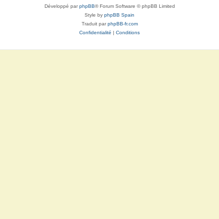
Développé par
phpBB
® Forum Software © phpBB Limited
Style by
phpBB Spain
Traduit par
phpBB-fr.com
Confidentialité
|
Conditions