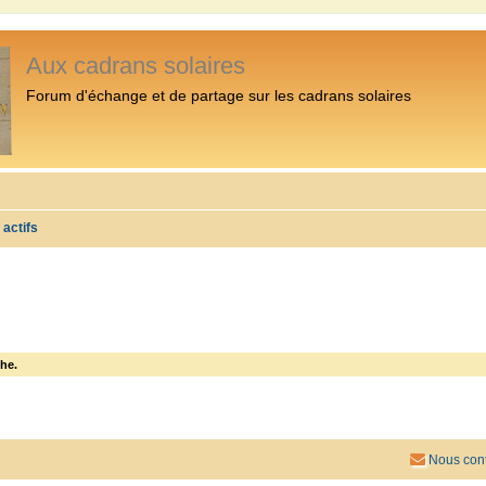
Aux cadrans solaires
Forum d'échange et de partage sur les cadrans solaires
 actifs
he.
Nous cont