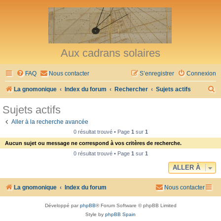
Aux cadrans solaires
FAQ
Nous contacter
S’enregistrer
Connexion
R
La gnomonique
Index du forum
Rechercher
Sujets actifs
e
Sujets actifs
c
Aller à la recherche avancée
h
0 résultat trouvé • Page
1
sur
1
e
Aucun sujet ou message ne correspond à vos critères de recherche.
r
0 résultat trouvé • Page
1
sur
1
c
ALLER À
h
La gnomonique
Index du forum
Nous contacter
e
r
Développé par
phpBB
® Forum Software © phpBB Limited
Style by
phpBB Spain