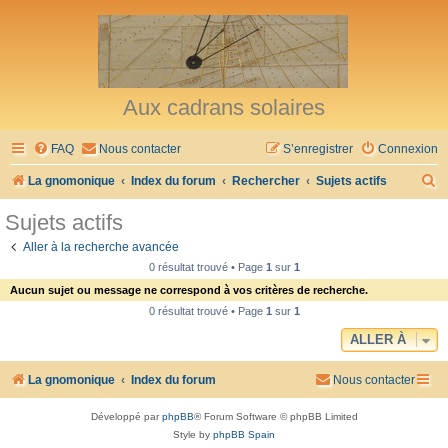
Aux cadrans solaires
FAQ
Nous contacter
S’enregistrer
Connexion
R
La gnomonique
Index du forum
Rechercher
Sujets actifs
e
Sujets actifs
c
Aller à la recherche avancée
h
0 résultat trouvé • Page
1
sur
1
e
Aucun sujet ou message ne correspond à vos critères de recherche.
r
0 résultat trouvé • Page
1
sur
1
c
ALLER À
h
La gnomonique
Index du forum
Nous contacter
e
r
Développé par
phpBB
® Forum Software © phpBB Limited
Style by
phpBB Spain