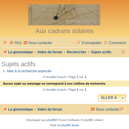
Aux cadrans solaires
FAQ
Nous contacter
S’enregistrer
Connexion
R
La gnomonique
Index du forum
Rechercher
Sujets actifs
e
Sujets actifs
c
Aller à la recherche avancée
h
0 résultat trouvé • Page
1
sur
1
e
Aucun sujet ou message ne correspond à vos critères de recherche.
r
0 résultat trouvé • Page
1
sur
1
c
ALLER À
h
La gnomonique
Index du forum
Nous contacter
e
r
Développé par
phpBB
® Forum Software © phpBB Limited
Style by
phpBB Spain