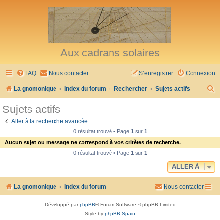
Aux cadrans solaires
FAQ
Nous contacter
S’enregistrer
Connexion
R
La gnomonique
Index du forum
Rechercher
Sujets actifs
e
Sujets actifs
c
Aller à la recherche avancée
h
0 résultat trouvé • Page
1
sur
1
e
Aucun sujet ou message ne correspond à vos critères de recherche.
r
0 résultat trouvé • Page
1
sur
1
c
ALLER À
h
La gnomonique
Index du forum
Nous contacter
e
r
Développé par
phpBB
® Forum Software © phpBB Limited
Style by
phpBB Spain