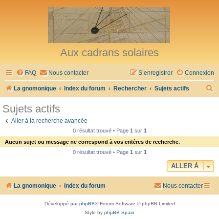
Aux cadrans solaires
FAQ
Nous contacter
S’enregistrer
Connexion
R
La gnomonique
Index du forum
Rechercher
Sujets actifs
e
Sujets actifs
c
Aller à la recherche avancée
h
0 résultat trouvé • Page
1
sur
1
e
Aucun sujet ou message ne correspond à vos critères de recherche.
r
0 résultat trouvé • Page
1
sur
1
c
ALLER À
h
La gnomonique
Index du forum
Nous contacter
e
r
Développé par
phpBB
® Forum Software © phpBB Limited
Style by
phpBB Spain