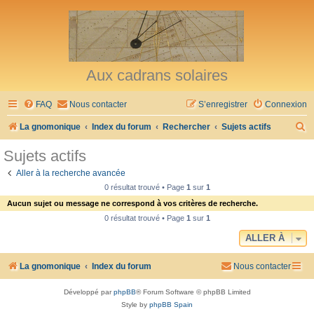
Aux cadrans solaires
FAQ
Nous contacter
S’enregistrer
Connexion
R
La gnomonique
Index du forum
Rechercher
Sujets actifs
e
Sujets actifs
c
Aller à la recherche avancée
h
0 résultat trouvé • Page
1
sur
1
e
Aucun sujet ou message ne correspond à vos critères de recherche.
r
0 résultat trouvé • Page
1
sur
1
c
ALLER À
h
La gnomonique
Index du forum
Nous contacter
e
r
Développé par
phpBB
® Forum Software © phpBB Limited
Style by
phpBB Spain