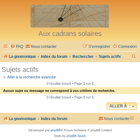
Aux cadrans solaires
FAQ
Nous contacter
S’enregistrer
Connexion
R
La gnomonique
Index du forum
Rechercher
Sujets actifs
e
Sujets actifs
c
Aller à la recherche avancée
h
0 résultat trouvé • Page
1
sur
1
e
Aucun sujet ou message ne correspond à vos critères de recherche.
r
0 résultat trouvé • Page
1
sur
1
c
ALLER À
h
La gnomonique
Index du forum
Nous contacter
e
r
Développé par
phpBB
® Forum Software © phpBB Limited
Style by
phpBB Spain