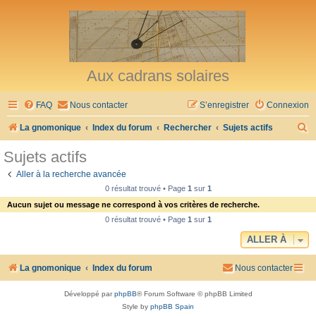
Aux cadrans solaires
FAQ
Nous contacter
S’enregistrer
Connexion
R
La gnomonique
Index du forum
Rechercher
Sujets actifs
e
Sujets actifs
c
Aller à la recherche avancée
h
0 résultat trouvé • Page
1
sur
1
e
Aucun sujet ou message ne correspond à vos critères de recherche.
r
0 résultat trouvé • Page
1
sur
1
c
ALLER À
h
La gnomonique
Index du forum
Nous contacter
e
r
Développé par
phpBB
® Forum Software © phpBB Limited
Style by
phpBB Spain