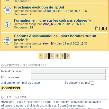
l
Réponses :
3
o
l
l
Prochaine évolution de TpSol
é
a
Dernier message par
César_B
«
jeu. 21 mai 2026 12:50
e
i
Réponses :
2
r
e
Formation en ligne sur les cadrans solaires
s
Dernier message par
Yvon_M
«
jeu. 21 mai 2026 11:01
Réponses :
14
1
2
Cadrans Analemmatiques - plots horaires sur un
cercle
Dernier message par
Yvon_M
«
dim. 17 mai 2026 11:36
Réponses :
1
1
2
3
4
5
SUIVANTE
CONNEXION
•
S’ENREGISTRER
Nom d’utilisateur :
Mot de passe :
J’ai oublié mon mot de passe
Se souvenir de moi
QUI EST EN LIGNE
Au total il y a
47
utilisateurs en ligne : 1 enregistré, 0 invisible et 46 invités
(d’après le nombre d’utilisateurs actifs ces 5 dernières minutes)