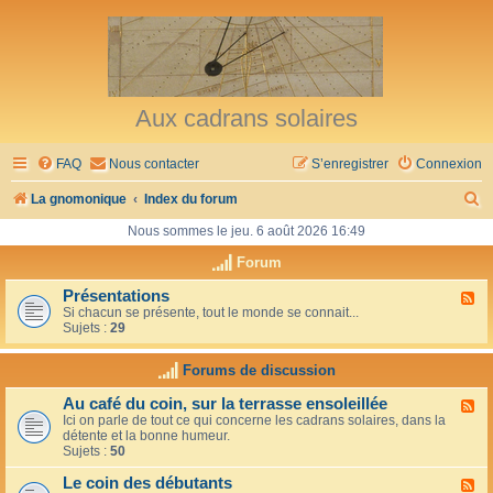
Aux cadrans solaires
FAQ
Nous contacter
S’enregistrer
Connexion
R
La gnomonique
Index du forum
e
Nous sommes le jeu. 6 août 2026 16:49
c
Forum
h
Présentations
F
Si chacun se présente, tout le monde se connait...
l
e
Sujets :
29
u
r
x
-
Forums de discussion
c
P
r
h
Au café du coin, sur la terrasse ensoleillée
F
é
Ici on parle de tout ce qui concerne les cadrans solaires, dans la
l
s
e
détente et la bonne humeur.
u
e
Sujets :
50
x
n
r
-
t
Le coin des débutants
A
a
F