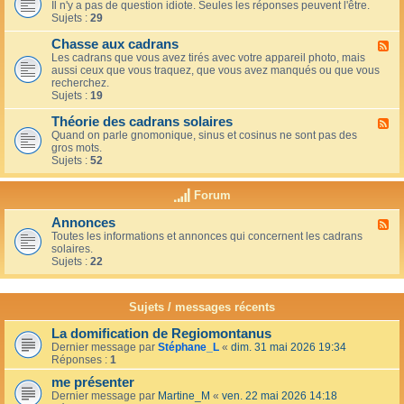
u
t
Il n'y a pas de question idiote. Seules les réponses peuvent l'être.
l
c
i
Sujets :
29
u
a
o
x
f
n
Chasse aux cadrans
-
F
é
s
L
Les cadrans que vous avez tirés avec votre appareil photo, mais
l
d
e
aussi ceux que vous traquez, que vous avez manqués ou que vous
u
u
c
recherchez.
x
c
o
Sujets :
19
-
o
i
C
i
n
Théorie des cadrans solaires
h
F
n
d
a
Quand on parle gnomonique, sinus et cosinus ne sont pas des
l
,
e
s
gros mots.
u
s
s
s
Sujets :
52
x
u
d
e
-
r
é
a
T
l
Forum
b
u
h
a
u
x
é
t
t
Annonces
c
F
o
e
a
a
Toutes les informations et annonces qui concernent les cadrans
l
r
r
n
d
solaires.
u
i
r
t
r
Sujets :
22
x
e
a
s
a
-
d
s
n
A
e
s
s
n
s
Sujets / messages récents
e
n
c
e
o
a
n
La domification de Regiomontanus
n
d
s
Dernier message par
Stéphane_L
«
dim. 31 mai 2026 19:34
c
r
o
Réponses :
1
e
a
l
s
n
me présenter
e
s
i
Dernier message par
Martine_M
«
ven. 22 mai 2026 14:18
s