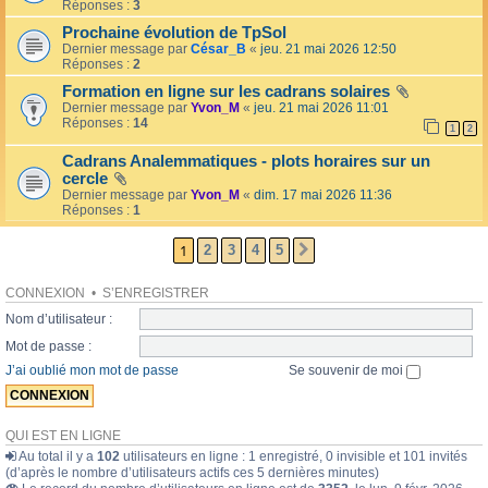
l
Réponses :
3
o
l
l
Prochaine évolution de TpSol
é
a
Dernier message par
César_B
«
jeu. 21 mai 2026 12:50
e
i
Réponses :
2
r
e
Formation en ligne sur les cadrans solaires
s
Dernier message par
Yvon_M
«
jeu. 21 mai 2026 11:01
Réponses :
14
1
2
Cadrans Analemmatiques - plots horaires sur un
cercle
Dernier message par
Yvon_M
«
dim. 17 mai 2026 11:36
Réponses :
1
1
2
3
4
5
SUIVANTE
CONNEXION
•
S’ENREGISTRER
Nom d’utilisateur :
Mot de passe :
J’ai oublié mon mot de passe
Se souvenir de moi
QUI EST EN LIGNE
Au total il y a
102
utilisateurs en ligne : 1 enregistré, 0 invisible et 101 invités
(d’après le nombre d’utilisateurs actifs ces 5 dernières minutes)