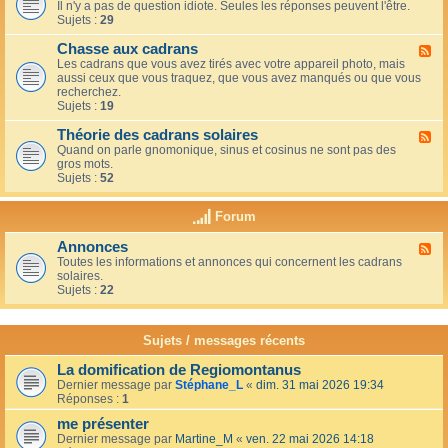
u
t
Il n'y a pas de question idiote. Seules les réponses peuvent l'être.
l
c
i
Sujets :
29
u
a
o
x
f
n
Chasse aux cadrans
-
F
é
s
L
Les cadrans que vous avez tirés avec votre appareil photo, mais
l
d
e
aussi ceux que vous traquez, que vous avez manqués ou que vous
u
u
c
recherchez.
x
c
o
Sujets :
19
-
o
i
C
i
n
Théorie des cadrans solaires
h
F
n
d
a
Quand on parle gnomonique, sinus et cosinus ne sont pas des
l
,
e
s
gros mots.
u
s
s
s
Sujets :
52
x
u
d
e
-
r
é
a
T
l
Forum
b
u
h
a
u
x
é
t
t
Annonces
c
F
o
e
a
a
Toutes les informations et annonces qui concernent les cadrans
l
r
r
n
d
solaires.
u
i
r
t
r
Sujets :
22
x
e
a
s
a
-
d
s
n
A
e
s
s
n
s
Sujets / messages récents
e
n
c
e
o
a
n
La domification de Regiomontanus
n
d
s
Dernier message par
Stéphane_L
«
dim. 31 mai 2026 19:34
c
r
o
Réponses :
1
e
a
l
s
n
me présenter
e
s
i
Dernier message par
Martine_M
«
ven. 22 mai 2026 14:18
s