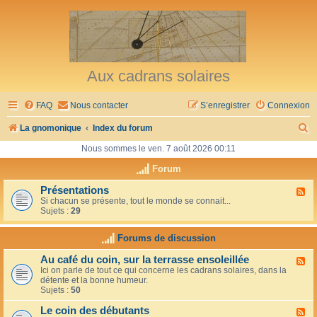
Aux cadrans solaires
FAQ
Nous contacter
S’enregistrer
Connexion
R
La gnomonique
Index du forum
e
Nous sommes le ven. 7 août 2026 00:11
c
Forum
h
Présentations
F
Si chacun se présente, tout le monde se connait...
l
e
Sujets :
29
u
r
x
-
Forums de discussion
c
P
r
h
Au café du coin, sur la terrasse ensoleillée
F
é
Ici on parle de tout ce qui concerne les cadrans solaires, dans la
l
s
e
détente et la bonne humeur.
u
e
Sujets :
50
x
n
r
-
t
Le coin des débutants
A
a
F