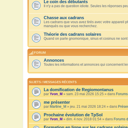
Le coin des débutants
Il n'y a pas de question idiote. Seules les réponses peu
Chasse aux cadrans
Les cadrans que vous avez tirés avec votre appareil 
manqués ou que vous recherchez.
Théorie des cadrans solaires
Quand on parle gnomonique, sinus et cosinus ne sont
FORUM
Annonces
Toutes les informations et annonces qui concernent le
SUJETS / MESSAGES RÉCENTS
La domification de Regiomontanus
par
Yvon_M
» sam. 23 mai 2026 15:25 » dans
Forums 
me présenter
par
Martine_M
» jeu. 21 mai 2026 18:24 » dans
Présen
Prochaine évolution de TpSol
par
Yvon_M
» dim. 4 nov. 2018 01:54 » dans
Forums d
Formation en ligne sur les cadrans solaire