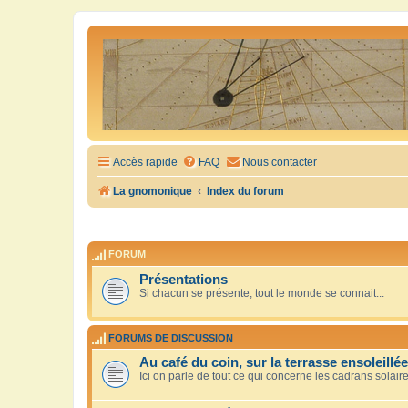
Accès rapide
FAQ
Nous contacter
La gnomonique
Index du forum
FORUM
Présentations
Si chacun se présente, tout le monde se connait...
FORUMS DE DISCUSSION
Au café du coin, sur la terrasse ensoleillée
Ici on parle de tout ce qui concerne les cadrans solair