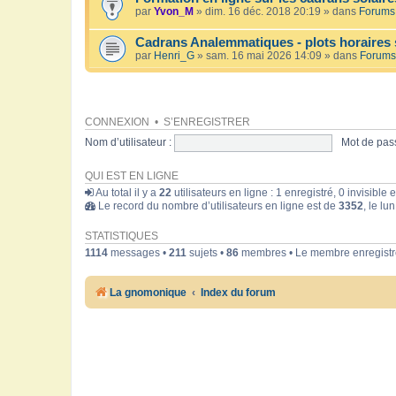
par
Yvon_M
» dim. 16 déc. 2018 20:19 » dans
Forums 
Cadrans Analemmatiques - plots horaires 
par
Henri_G
» sam. 16 mai 2026 14:09 » dans
Forums
CONNEXION
•
S’ENREGISTRER
Nom d’utilisateur :
Mot de pass
QUI EST EN LIGNE
Au total il y a
22
utilisateurs en ligne : 1 enregistré, 0 invisible
Le record du nombre d’utilisateurs en ligne est de
3352
, le lu
STATISTIQUES
1114
messages •
211
sujets •
86
membres • Le membre enregistré
La gnomonique
Index du forum