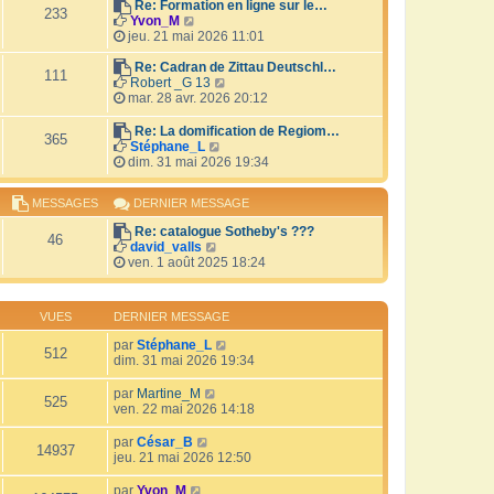
r
Re: Formation en ligne sur le…
i
233
V
l
Yvon_M
e
o
e
jeu. 21 mai 2026 11:01
r
i
d
m
r
e
Re: Cadran de Zittau Deutschl…
e
111
l
r
V
Robert _G 13
s
e
n
o
mar. 28 avr. 2026 20:12
s
d
i
i
a
e
e
r
Re: La domification de Regiom…
g
365
r
r
l
V
Stéphane_L
e
n
m
e
o
dim. 31 mai 2026 19:34
i
e
d
i
e
s
e
r
MESSAGES
DERNIER MESSAGE
r
s
r
l
m
a
n
e
Re: catalogue Sotheby's ???
e
g
i
d
46
V
david_valls
s
e
e
e
o
ven. 1 août 2025 18:24
s
r
r
i
a
m
n
r
g
e
i
l
e
s
e
VUES
DERNIER MESSAGE
e
s
r
d
a
par
Stéphane_L
m
512
e
g
dim. 31 mai 2026 19:34
e
r
e
s
n
s
par
Martine_M
i
525
a
ven. 22 mai 2026 14:18
e
g
r
e
par
César_B
m
14937
jeu. 21 mai 2026 12:50
e
s
par
Yvon_M
s