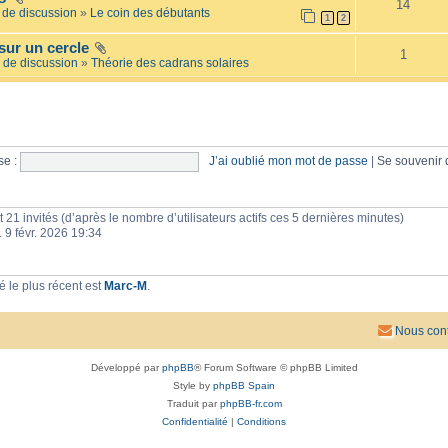
14
e
l
de discussion
»
Le coin des débutants
1
2
i
a
l
i
sur un cercle
l
r
1
é
 de discussion
»
Théorie des cadrans solaires
e
e
s
e :
J’ai oublié mon mot de passe
|
Se souvenir
 et 21 invités (d’après le nombre d’utilisateurs actifs ces 5 dernières minutes)
n. 9 févr. 2026 19:34
 le plus récent est
Marc-M
.
Nous cont
Développé par
phpBB
® Forum Software © phpBB Limited
Style by
phpBB Spain
Traduit par
phpBB-fr.com
Confidentialité
|
Conditions