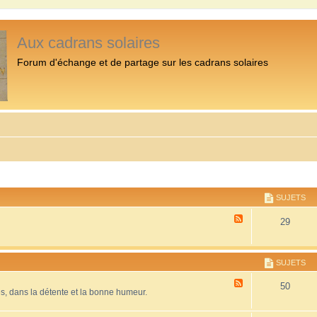
Aux cadrans solaires
Forum d'échange et de partage sur les cadrans solaires
SUJETS
F
29
l
u
x
-
SUJETS
P
r
F
50
é
es, dans la détente et la bonne humeur.
l
s
u
e
x
n