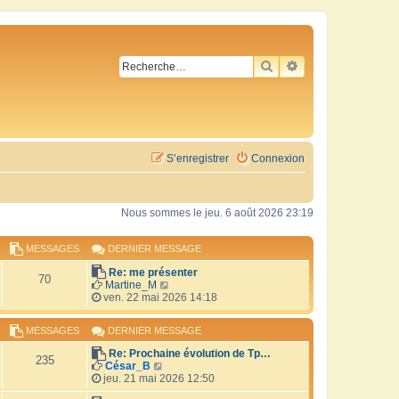
RECHERCHER
RECHERCHE AVA
S’enregistrer
Connexion
Nous sommes le jeu. 6 août 2026 23:19
MESSAGES
DERNIER MESSAGE
Re: me présenter
70
V
Martine_M
o
ven. 22 mai 2026 14:18
i
r
MESSAGES
DERNIER MESSAGE
l
e
Re: Prochaine évolution de Tp…
d
235
V
César_B
e
o
jeu. 21 mai 2026 12:50
r
i
n