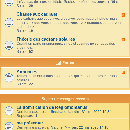
u
t
Il n'y a pas de question idiote. Seules les réponses peuvent l'être.
l
c
i
Sujets :
29
u
a
o
x
f
n
Chasse aux cadrans
-
F
é
s
L
Les cadrans que vous avez tirés avec votre appareil photo, mais
l
d
e
aussi ceux que vous traquez, que vous avez manqués ou que vous
u
u
c
recherchez.
x
c
o
Sujets :
19
-
o
i
C
i
n
Théorie des cadrans solaires
h
F
n
d
a
Quand on parle gnomonique, sinus et cosinus ne sont pas des
l
,
e
s
gros mots.
u
s
s
s
Sujets :
52
x
u
d
e
-
r
é
a
T
l
Forum
b
u
h
a
u
x
é
t
t
Annonces
c
F
o
e
a
a
Toutes les informations et annonces qui concernent les cadrans
l
r
r
n
d
solaires.
u
i
r
t
r
Sujets :
22
x
e
a
s
a
-
d
s
n
A
e
s
s
n
s
Sujets / messages récents
e
n
c
e
o
a
n
La domification de Regiomontanus
n
d
s
Dernier message par
Stéphane_L
«
dim. 31 mai 2026 19:34
c
r
o
Réponses :
1
e
a
l
s
n
me présenter
e
s
i
Dernier message par
Martine_M
«
ven. 22 mai 2026 14:18
s