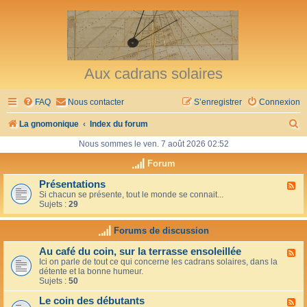
Aux cadrans solaires
FAQ
Nous contacter
S’enregistrer
Connexion
R
La gnomonique
Index du forum
e
Nous sommes le ven. 7 août 2026 02:52
c
Forum
h
Présentations
F
Si chacun se présente, tout le monde se connait...
l
e
Sujets :
29
u
r
x
-
Forums de discussion
c
P
r
h
Au café du coin, sur la terrasse ensoleillée
F
é
Ici on parle de tout ce qui concerne les cadrans solaires, dans la
l
s
e
détente et la bonne humeur.
u
e
Sujets :
50
x
n
r
-
t
Le coin des débutants
A
a
F