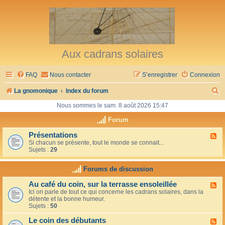
Aux cadrans solaires
FAQ
Nous contacter
S’enregistrer
Connexion
R
La gnomonique
Index du forum
e
Nous sommes le sam. 8 août 2026 15:47
c
Forum
h
Présentations
F
Si chacun se présente, tout le monde se connait...
l
e
Sujets :
29
u
r
x
-
Forums de discussion
c
P
r
h
Au café du coin, sur la terrasse ensoleillée
F
é
Ici on parle de tout ce qui concerne les cadrans solaires, dans la
l
s
e
détente et la bonne humeur.
u
e
Sujets :
50
x
n
r
-
t
Le coin des débutants
A
a
F