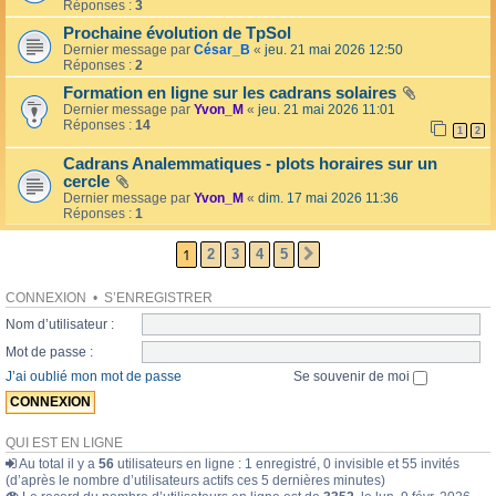
l
Réponses :
3
o
l
l
Prochaine évolution de TpSol
é
a
Dernier message par
César_B
«
jeu. 21 mai 2026 12:50
e
i
Réponses :
2
r
e
Formation en ligne sur les cadrans solaires
s
Dernier message par
Yvon_M
«
jeu. 21 mai 2026 11:01
Réponses :
14
1
2
Cadrans Analemmatiques - plots horaires sur un
cercle
Dernier message par
Yvon_M
«
dim. 17 mai 2026 11:36
Réponses :
1
1
2
3
4
5
SUIVANTE
CONNEXION
•
S’ENREGISTRER
Nom d’utilisateur :
Mot de passe :
J’ai oublié mon mot de passe
Se souvenir de moi
QUI EST EN LIGNE
Au total il y a
56
utilisateurs en ligne : 1 enregistré, 0 invisible et 55 invités
(d’après le nombre d’utilisateurs actifs ces 5 dernières minutes)