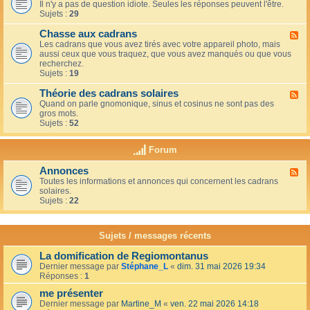
u
t
Il n'y a pas de question idiote. Seules les réponses peuvent l'être.
l
c
i
Sujets :
29
u
a
o
x
f
n
Chasse aux cadrans
-
F
é
s
L
Les cadrans que vous avez tirés avec votre appareil photo, mais
l
d
e
aussi ceux que vous traquez, que vous avez manqués ou que vous
u
u
c
recherchez.
x
c
o
Sujets :
19
-
o
i
C
i
n
Théorie des cadrans solaires
h
F
n
d
a
Quand on parle gnomonique, sinus et cosinus ne sont pas des
l
,
e
s
gros mots.
u
s
s
s
Sujets :
52
x
u
d
e
-
r
é
a
T
l
Forum
b
u
h
a
u
x
é
t
t
Annonces
c
F
o
e
a
a
Toutes les informations et annonces qui concernent les cadrans
l
r
r
n
d
solaires.
u
i
r
t
r
Sujets :
22
x
e
a
s
a
-
d
s
n
A
e
s
s
n
s
Sujets / messages récents
e
n
c
e
o
a
n
La domification de Regiomontanus
n
d
s
Dernier message par
Stéphane_L
«
dim. 31 mai 2026 19:34
c
r
o
Réponses :
1
e
a
l
s
n
me présenter
e
s
i
Dernier message par
Martine_M
«
ven. 22 mai 2026 14:18
s