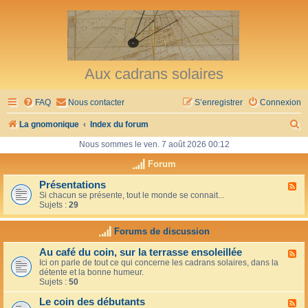
Aux cadrans solaires
FAQ
Nous contacter
S’enregistrer
Connexion
R
La gnomonique
Index du forum
e
Nous sommes le ven. 7 août 2026 00:12
c
Forum
h
Présentations
F
Si chacun se présente, tout le monde se connait...
l
e
Sujets :
29
u
r
x
-
Forums de discussion
c
P
r
h
Au café du coin, sur la terrasse ensoleillée
F
é
Ici on parle de tout ce qui concerne les cadrans solaires, dans la
l
s
e
détente et la bonne humeur.
u
e
Sujets :
50
x
n
r
-
t
Le coin des débutants
A
a
F