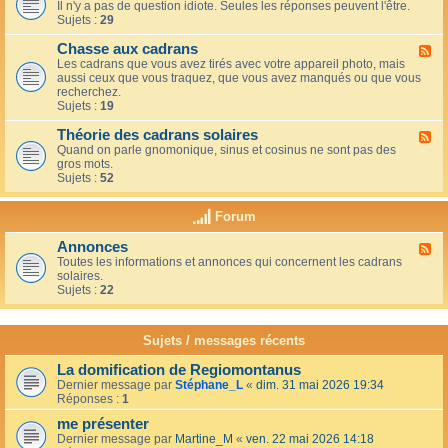
u
t
Il n'y a pas de question idiote. Seules les réponses peuvent l'être.
l
c
i
Sujets :
29
u
a
o
x
f
n
Chasse aux cadrans
-
F
é
s
L
Les cadrans que vous avez tirés avec votre appareil photo, mais
l
d
e
aussi ceux que vous traquez, que vous avez manqués ou que vous
u
u
c
recherchez.
x
c
o
Sujets :
19
-
o
i
C
i
n
Théorie des cadrans solaires
h
F
n
d
a
Quand on parle gnomonique, sinus et cosinus ne sont pas des
l
,
e
s
gros mots.
u
s
s
s
Sujets :
52
x
u
d
e
-
r
é
a
T
l
Forum
b
u
h
a
u
x
é
t
t
Annonces
c
F
o
e
a
a
Toutes les informations et annonces qui concernent les cadrans
l
r
r
n
d
solaires.
u
i
r
t
r
Sujets :
22
x
e
a
s
a
-
d
s
n
A
e
s
s
n
s
Sujets / messages récents
e
n
c
e
o
a
n
La domification de Regiomontanus
n
d
s
Dernier message par
Stéphane_L
«
dim. 31 mai 2026 19:34
c
r
o
Réponses :
1
e
a
l
s
n
me présenter
e
s
i
Dernier message par
Martine_M
«
ven. 22 mai 2026 14:18
s