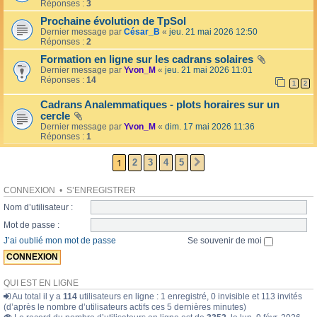
l
Réponses :
3
o
l
l
Prochaine évolution de TpSol
é
a
Dernier message par
César_B
«
jeu. 21 mai 2026 12:50
e
i
Réponses :
2
r
e
Formation en ligne sur les cadrans solaires
s
Dernier message par
Yvon_M
«
jeu. 21 mai 2026 11:01
Réponses :
14
1
2
Cadrans Analemmatiques - plots horaires sur un
cercle
Dernier message par
Yvon_M
«
dim. 17 mai 2026 11:36
Réponses :
1
1
2
3
4
5
SUIVANTE
CONNEXION
•
S’ENREGISTRER
Nom d’utilisateur :
Mot de passe :
J’ai oublié mon mot de passe
Se souvenir de moi
QUI EST EN LIGNE
Au total il y a
114
utilisateurs en ligne : 1 enregistré, 0 invisible et 113 invités
(d’après le nombre d’utilisateurs actifs ces 5 dernières minutes)