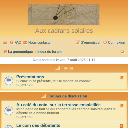
Aux cadrans solaires
FAQ
Nous contacter
S’enregistrer
Connexion
R
La gnomonique
Index du forum
e
Nous sommes le ven. 7 août 2026 21:17
c
Forum
h
Présentations
F
Si chacun se présente, tout le monde se connait...
l
e
Sujets :
29
u
r
x
-
Forums de discussion
c
P
r
h
Au café du coin, sur la terrasse ensoleillée
F
é
Ici on parle de tout ce qui concerne les cadrans solaires, dans la
l
s
e
détente et la bonne humeur.
u
e
Sujets :
50
x
n
r
-
t
Le coin des débutants
A
a
F