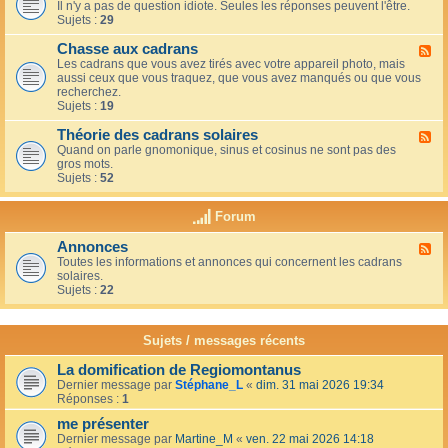
u
t
Il n'y a pas de question idiote. Seules les réponses peuvent l'être.
l
c
i
Sujets :
29
u
a
o
x
f
n
Chasse aux cadrans
-
F
é
s
L
Les cadrans que vous avez tirés avec votre appareil photo, mais
l
d
e
aussi ceux que vous traquez, que vous avez manqués ou que vous
u
u
c
recherchez.
x
c
o
Sujets :
19
-
o
i
C
i
n
Théorie des cadrans solaires
h
F
n
d
a
Quand on parle gnomonique, sinus et cosinus ne sont pas des
l
,
e
s
gros mots.
u
s
s
s
Sujets :
52
x
u
d
e
-
r
é
a
T
l
Forum
b
u
h
a
u
x
é
t
t
Annonces
c
F
o
e
a
a
Toutes les informations et annonces qui concernent les cadrans
l
r
r
n
d
solaires.
u
i
r
t
r
Sujets :
22
x
e
a
s
a
-
d
s
n
A
e
s
s
n
s
Sujets / messages récents
e
n
c
e
o
a
n
La domification de Regiomontanus
n
d
s
Dernier message par
Stéphane_L
«
dim. 31 mai 2026 19:34
c
r
o
Réponses :
1
e
a
l
s
n
me présenter
e
s
i
Dernier message par
Martine_M
«
ven. 22 mai 2026 14:18
s