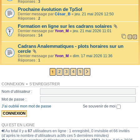
l
Réponses :
3
o
l
l
Prochaine évolution de TpSol
é
a
Dernier message par
César_B
«
jeu. 21 mai 2026 12:50
e
i
Réponses :
2
r
e
Formation en ligne sur les cadrans solaires
s
Dernier message par
Yvon_M
«
jeu. 21 mai 2026 11:01
Réponses :
14
1
2
Cadrans Analemmatiques - plots horaires sur un
cercle
Dernier message par
Yvon_M
«
dim. 17 mai 2026 11:36
Réponses :
1
1
2
3
4
5
SUIVANTE
CONNEXION
•
S’ENREGISTRER
Nom d’utilisateur :
Mot de passe :
J’ai oublié mon mot de passe
Se souvenir de moi
QUI EST EN LIGNE
Au total il y a
67
utilisateurs en ligne : 1 enregistré, 0 invisible et 66 invités
(d’après le nombre d’utilisateurs actifs ces 5 dernières minutes)