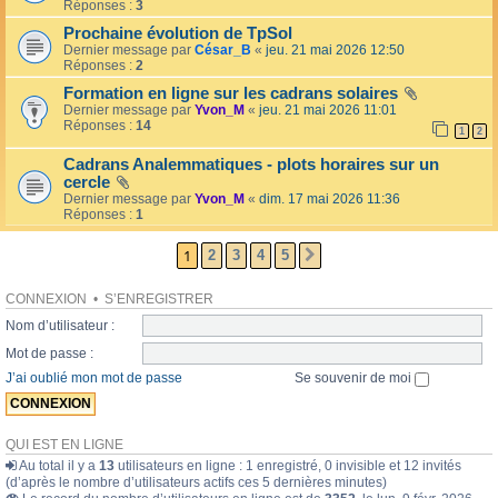
l
Réponses :
3
o
l
l
Prochaine évolution de TpSol
é
a
Dernier message par
César_B
«
jeu. 21 mai 2026 12:50
e
i
Réponses :
2
r
e
Formation en ligne sur les cadrans solaires
s
Dernier message par
Yvon_M
«
jeu. 21 mai 2026 11:01
Réponses :
14
1
2
Cadrans Analemmatiques - plots horaires sur un
cercle
Dernier message par
Yvon_M
«
dim. 17 mai 2026 11:36
Réponses :
1
1
2
3
4
5
SUIVANTE
CONNEXION
•
S’ENREGISTRER
Nom d’utilisateur :
Mot de passe :
J’ai oublié mon mot de passe
Se souvenir de moi
QUI EST EN LIGNE
Au total il y a
13
utilisateurs en ligne : 1 enregistré, 0 invisible et 12 invités
(d’après le nombre d’utilisateurs actifs ces 5 dernières minutes)