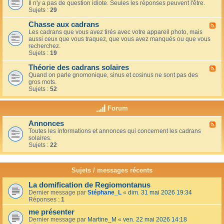
u
t
Il n'y a pas de question idiote. Seules les réponses peuvent l'être.
l
c
i
Sujets :
29
u
a
o
x
f
n
Chasse aux cadrans
-
F
é
s
L
Les cadrans que vous avez tirés avec votre appareil photo, mais
l
d
e
aussi ceux que vous traquez, que vous avez manqués ou que vous
u
u
c
recherchez.
x
c
o
Sujets :
19
-
o
i
C
i
n
Théorie des cadrans solaires
h
F
n
d
a
Quand on parle gnomonique, sinus et cosinus ne sont pas des
l
,
e
s
gros mots.
u
s
s
s
Sujets :
52
x
u
d
e
-
r
é
a
T
l
Forum
b
u
h
a
u
x
é
t
t
Annonces
c
F
o
e
a
a
Toutes les informations et annonces qui concernent les cadrans
l
r
r
n
d
solaires.
u
i
r
t
r
Sujets :
22
x
e
a
s
a
-
d
s
n
A
e
s
s
n
s
Sujets / messages récents
e
n
c
e
o
a
n
La domification de Regiomontanus
n
d
s
Dernier message par
Stéphane_L
«
dim. 31 mai 2026 19:34
c
r
o
Réponses :
1
e
a
l
s
n
me présenter
e
s
i
Dernier message par
Martine_M
«
ven. 22 mai 2026 14:18
s