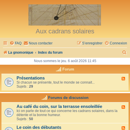
Aux cadrans solaires
FAQ
Nous contacter
S’enregistrer
Connexion
R
La gnomonique
Index du forum
e
Nous sommes le jeu. 6 août 2026 11:45
c
Forum
h
Présentations
F
Si chacun se présente, tout le monde se connait...
l
e
Sujets :
29
u
r
x
-
Forums de discussion
c
P
r
h
Au café du coin, sur la terrasse ensoleillée
F
é
Ici on parle de tout ce qui concerne les cadrans solaires, dans la
l
s
e
détente et la bonne humeur.
u
e
Sujets :
50
x
n
r
-
t
Le coin des débutants
A
a
F