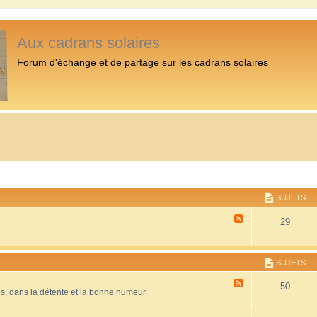
Aux cadrans solaires
Forum d'échange et de partage sur les cadrans solaires
SUJETS
F
29
l
u
x
-
SUJETS
P
r
F
50
é
es, dans la détente et la bonne humeur.
l
s
u
e
x
n