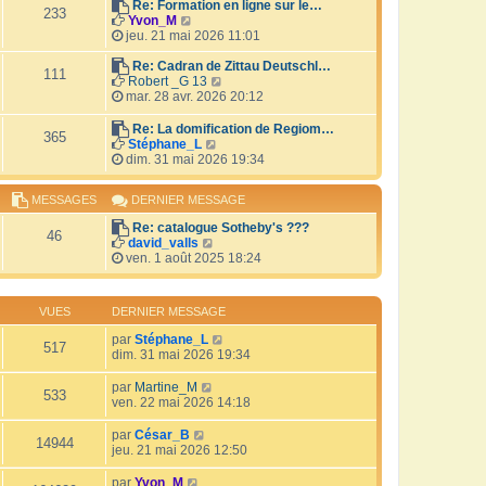
r
Re: Formation en ligne sur le…
i
233
V
l
Yvon_M
e
o
e
jeu. 21 mai 2026 11:01
r
i
d
m
r
e
Re: Cadran de Zittau Deutschl…
e
111
l
r
V
Robert _G 13
s
e
n
o
mar. 28 avr. 2026 20:12
s
d
i
i
a
e
e
r
Re: La domification de Regiom…
g
365
r
r
l
V
Stéphane_L
e
n
m
e
o
dim. 31 mai 2026 19:34
i
e
d
i
e
s
e
r
MESSAGES
DERNIER MESSAGE
r
s
r
l
m
a
n
e
Re: catalogue Sotheby's ???
e
g
i
d
46
V
david_valls
s
e
e
e
o
ven. 1 août 2025 18:24
s
r
r
i
a
m
n
r
g
e
i
l
e
s
e
VUES
DERNIER MESSAGE
e
s
r
d
a
par
Stéphane_L
m
517
e
g
dim. 31 mai 2026 19:34
e
r
e
s
n
s
par
Martine_M
i
533
a
ven. 22 mai 2026 14:18
e
g
r
e
par
César_B
m
14944
jeu. 21 mai 2026 12:50
e
s
par
Yvon_M
s