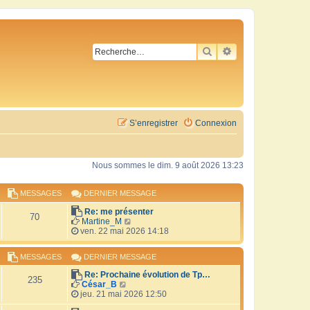
RECHERCHER
RECHERCHE AVA
S’enregistrer
Connexion
Nous sommes le dim. 9 août 2026 13:23
MESSAGES
DERNIER MESSAGE
Re: me présenter
70
V
Martine_M
o
ven. 22 mai 2026 14:18
i
r
MESSAGES
DERNIER MESSAGE
l
e
Re: Prochaine évolution de Tp…
d
235
V
César_B
e
o
jeu. 21 mai 2026 12:50
r
i
n