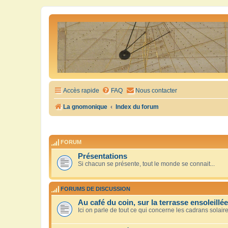
Accès rapide
FAQ
Nous contacter
La gnomonique
Index du forum
FORUM
Présentations
Si chacun se présente, tout le monde se connait...
FORUMS DE DISCUSSION
Au café du coin, sur la terrasse ensoleillée
Ici on parle de tout ce qui concerne les cadrans solair