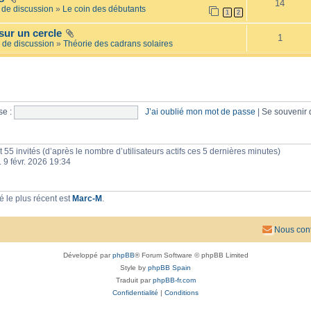
14
e
l
de discussion
»
Le coin des débutants
1
2
i
a
l
i
sur un cercle
l
r
1
é
 de discussion
»
Théorie des cadrans solaires
e
e
s
e :
J’ai oublié mon mot de passe
|
Se souvenir
 et 55 invités (d’après le nombre d’utilisateurs actifs ces 5 dernières minutes)
n. 9 févr. 2026 19:34
 le plus récent est
Marc-M
.
Nous cont
Développé par
phpBB
® Forum Software © phpBB Limited
Style by
phpBB Spain
Traduit par
phpBB-fr.com
Confidentialité
|
Conditions