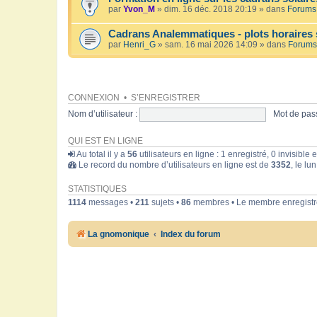
par
Yvon_M
» dim. 16 déc. 2018 20:19 » dans
Forums 
Cadrans Analemmatiques - plots horaires 
par
Henri_G
» sam. 16 mai 2026 14:09 » dans
Forums
CONNEXION
•
S’ENREGISTRER
Nom d’utilisateur :
Mot de pass
QUI EST EN LIGNE
Au total il y a
56
utilisateurs en ligne : 1 enregistré, 0 invisible
Le record du nombre d’utilisateurs en ligne est de
3352
, le lu
STATISTIQUES
1114
messages •
211
sujets •
86
membres • Le membre enregistré
La gnomonique
Index du forum