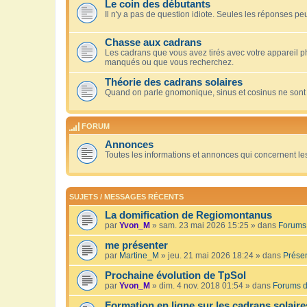
Le coin des débutants
Il n'y a pas de question idiote. Seules les réponses peu
Chasse aux cadrans
Les cadrans que vous avez tirés avec votre appareil 
manqués ou que vous recherchez.
Théorie des cadrans solaires
Quand on parle gnomonique, sinus et cosinus ne sont
FORUM
Annonces
Toutes les informations et annonces qui concernent le
SUJETS / MESSAGES RÉCENTS
La domification de Regiomontanus
par
Yvon_M
» sam. 23 mai 2026 15:25 » dans
Forums 
me présenter
par
Martine_M
» jeu. 21 mai 2026 18:24 » dans
Présen
Prochaine évolution de TpSol
par
Yvon_M
» dim. 4 nov. 2018 01:54 » dans
Forums d
Formation en ligne sur les cadrans solaire