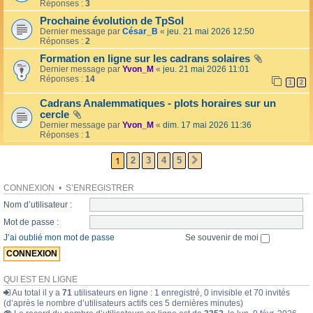
l
Réponses :
3
o
l
l
Prochaine évolution de TpSol
é
a
Dernier message par
César_B
«
jeu. 21 mai 2026 12:50
e
i
Réponses :
2
r
e
Formation en ligne sur les cadrans solaires
s
Dernier message par
Yvon_M
«
jeu. 21 mai 2026 11:01
Réponses :
14
1
2
Cadrans Analemmatiques - plots horaires sur un
cercle
Dernier message par
Yvon_M
«
dim. 17 mai 2026 11:36
Réponses :
1
1
2
3
4
5
SUIVANTE
CONNEXION
•
S’ENREGISTRER
Nom d’utilisateur :
Mot de passe :
J’ai oublié mon mot de passe
Se souvenir de moi
QUI EST EN LIGNE
Au total il y a
71
utilisateurs en ligne : 1 enregistré, 0 invisible et 70 invités
(d’après le nombre d’utilisateurs actifs ces 5 dernières minutes)