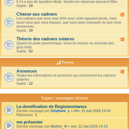
u
t
Il n'y a pas de question idiote. Seules les réponses peuvent l'être.
l
c
i
Sujets :
29
u
a
o
x
f
n
Chasse aux cadrans
-
F
é
s
L
Les cadrans que vous avez tirés avec votre appareil photo, mais
l
d
e
aussi ceux que vous traquez, que vous avez manqués ou que vous
u
u
c
recherchez.
x
c
o
Sujets :
19
-
o
i
C
i
n
Théorie des cadrans solaires
h
F
n
d
a
Quand on parle gnomonique, sinus et cosinus ne sont pas des
l
,
e
s
gros mots.
u
s
s
s
Sujets :
52
x
u
d
e
-
r
é
a
T
l
Forum
b
u
h
a
u
x
é
t
t
Annonces
c
F
o
e
a
a
Toutes les informations et annonces qui concernent les cadrans
l
r
r
n
d
solaires.
u
i
r
t
r
Sujets :
22
x
e
a
s
a
-
d
s
n
A
e
s
s
n
s
Sujets / messages récents
e
n
c
e
o
a
n
La domification de Regiomontanus
n
d
s
Dernier message par
Stéphane_L
«
dim. 31 mai 2026 19:34
c
r
o
Réponses :
1
e
a
l
s
n
me présenter
e
s
i
Dernier message par
Martine_M
«
ven. 22 mai 2026 14:18
s