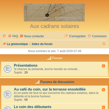
Aux cadrans solaires
FAQ
Nous contacter
S’enregistrer
Connexion
R
La gnomonique
Index du forum
e
Nous sommes le ven. 7 août 2026 07:49
c
Forum
h
Présentations
F
Si chacun se présente, tout le monde se connait...
l
e
Sujets :
29
u
r
x
-
Forums de discussion
c
P
r
h
Au café du coin, sur la terrasse ensoleillée
F
é
Ici on parle de tout ce qui concerne les cadrans solaires, dans la
l
s
e
détente et la bonne humeur.
u
e
Sujets :
50
x
n
r
-
t
Le coin des débutants
A
a
F